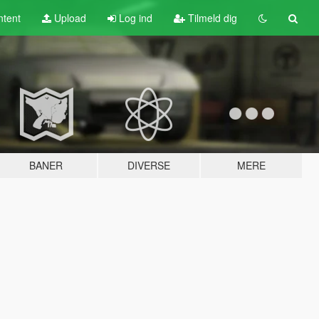
tent
Upload
Log ind
Tilmeld dig
BANER
DIVERSE
MERE