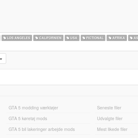
LOS ANGELES
CALIFORNIEN
USA
FICTIONAL
AFRIKA
AS
GTA 5 modding værktøjer
Seneste filer
GTA 5 køretøj mods
Udvalgte filer
GTA 5 bil lakeringer arbejde mods
Mest likede filer