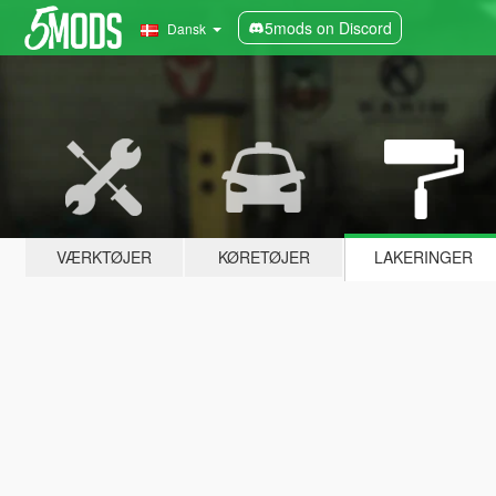
5mods on Discord
Dansk
VÆRKTØJER
KØRETØJER
LAKERINGER