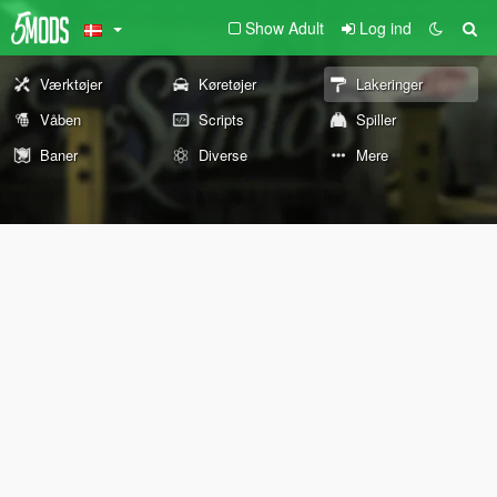
Show Adult
Log ind
Værktøjer
Køretøjer
Lakeringer
Våben
Scripts
Spiller
Baner
Diverse
Mere