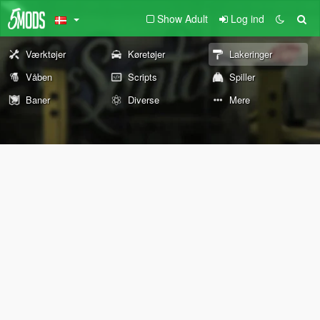
Show Adult
Log ind
Værktøjer
Køretøjer
Lakeringer
Våben
Scripts
Spiller
Baner
Diverse
Mere