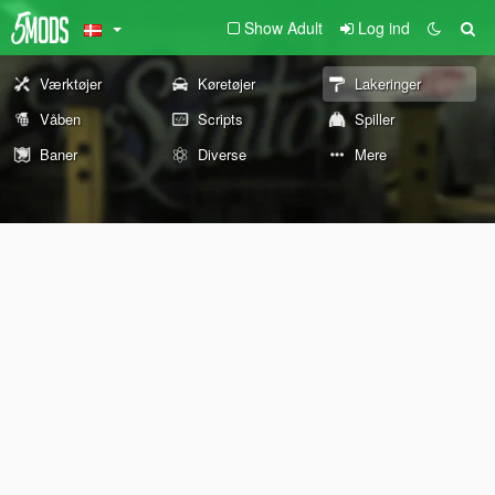
Show Adult
Log ind
Værktøjer
Køretøjer
Lakeringer
Våben
Scripts
Spiller
Baner
Diverse
Mere