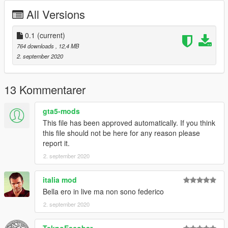
Original file: https://it.gta5-mods.com/player/divisa-polizia-
All Versions
stradale
Uniform: GTAV / x64e / Models / Cdimages / Componentpeds s
0.1
(current)
m y.rpf
764 downloads
, 12,4 MB
2. september 2020
Hat: GTAV / x64e / Models / Cdimages / Pedprops.rpf
==================================================
13 Kommentarer
========================
gta5-mods
Replace files. It is recommended to create a mod folder
This file has been approved automatically. If you think
through the OpenIV program.
this file should not be here for any reason please
report it.
For doubts or problems contact me, I will reply as soon as
2. september 2020
possible.
italia mod
Bella ero in live ma non sono federico
2. september 2020
TeknoEscobar