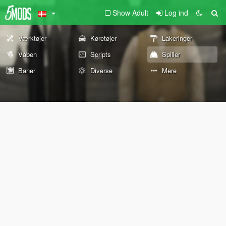
Show Adult
Log ind
Værktøjer
Køretøjer
Lakeringer
Våben
Scripts
Spiller
Baner
Diverse
Mere