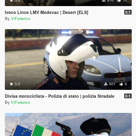
Iveco Lince LMV Medevac | Desert [ELS]
0.1
By
VIFederico
5.0
601
6
Divisa motociclista - Polizia di stato | polizia Stradale
0.1
By
VIFederico