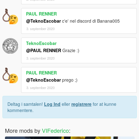
PAUL RENNER
@TeknoEscobar
c'e' nel discord di Banana005
3. september 2020
TeknoEscobar
@PAUL RENNER
Grazie :)
3. september 2020
PAUL RENNER
@TeknoEscobar
prego ;)
3. september 2020
Deltag i samtalen!
Log Ind
eller
registrere
for at kunne
kommentere.
More mods by
VIFederico
: