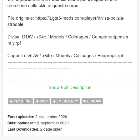
creazione della skin di questo corpo.
File originale: https://it.gta5-mods.com/player/divisa-polizia-
stradale
Divisa: GTAV / x64e / Models / Cdimages / Componentpeds s
m y.rpf
Cappello: GTAV / x64e / Models / Cdimages / Pedprops.rpf
==================================================
=========================
Sostituire i file. e' consigliato creare una cartella mod tramite il
programma OpenIV.
Show Full Description
Per dubbi o problemi contattatemi, vi rispondero' il piu' presto
CLOTHING
SKIN
EMERGENCY
EUROPA
possibile.
2. september 2020
Først uploadet:
---------------------------------------------------------------------------
2. september 2020
Sidst opdateret:
2 dage siden
Last Downloaded:
ENG: