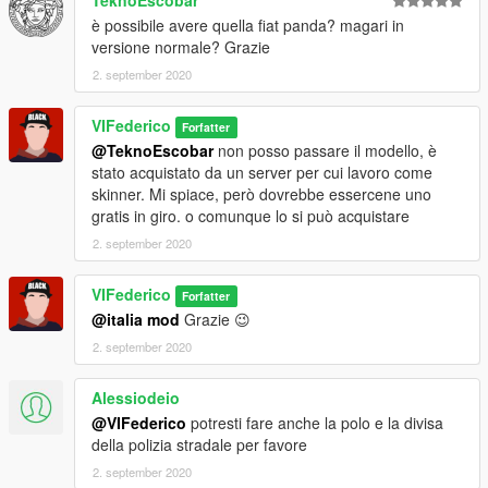
è possibile avere quella fiat panda? magari in
versione normale? Grazie
2. september 2020
VIFederico
Forfatter
@TeknoEscobar
non posso passare il modello, è
stato acquistato da un server per cui lavoro come
skinner. Mi spiace, però dovrebbe essercene uno
gratis in giro. o comunque lo si può acquistare
2. september 2020
VIFederico
Forfatter
@italia mod
Grazie 😉
2. september 2020
Alessiodeio
@VIFederico
potresti fare anche la polo e la divisa
della polizia stradale per favore
2. september 2020