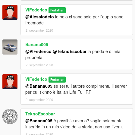
VIFederico
Forfatter
@Alessiodeio
le polo ci sono solo per l'eup o sono
freemode
2. september 2020
Banana005
@VIFederico
@TeknoEscobar
la panda é di mia
proprietá
2. september 2020
VIFederico
Forfatter
@Banana005
se sei tu l'autore complimenti. Il server
per cui skinno è Italian Life Full RP
2. september 2020
TeknoEscobar
@Banana005
è possibile averlo? voglio solamente
inserirlo in un mio video della storia, non uso fivem.
2. september 2020