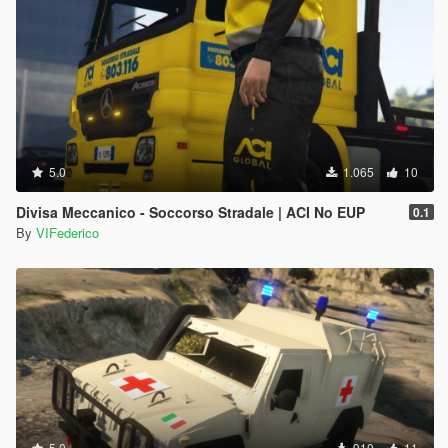
5.0
1.065
10
Divisa Meccanico - Soccorso Stradale | ACI No EUP
0.1
By
VIFederico
5.0
910
11