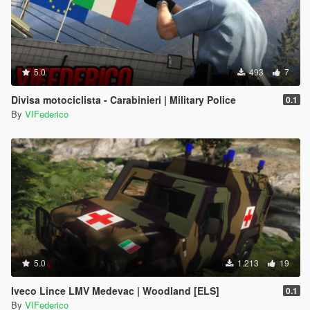
5.0
493
7
Divisa motociclista - Carabinieri | Military Police
0.1
By
VIFederico
5.0
1.213
19
Iveco Lince LMV Medevac | Woodland [ELS]
0.1
By
VIFederico