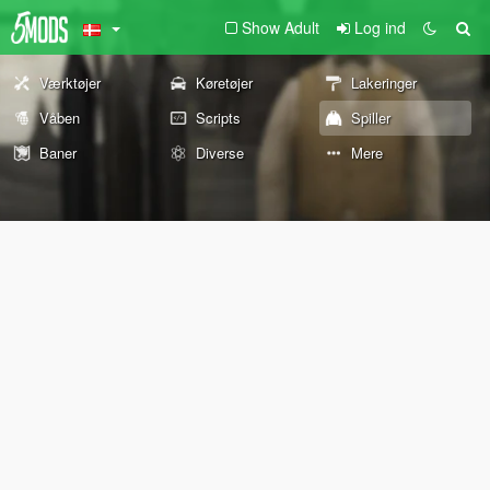
Show Adult
Log ind
Værktøjer
Køretøjer
Lakeringer
Våben
Scripts
Spiller
Baner
Diverse
Mere