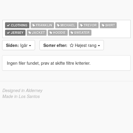
CLOTHING
FRANKLIN
MICHAEL
TREVOR
SHIRT
JERSEY
JACKET
HOODIE
SWEATER
Siden:
Igår
Sorter efter:
Højest rang
Ingen filer fundet, prøv at skifte filtre kriterier.
Designed in Alderney
Made in Los Santos