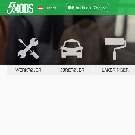
5mods on Discord
Dansk
VÆRKTØJER
KØRETØJER
LAKERINGER