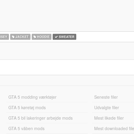
RSEY
JACKET
HOODIE
SWEATER
GTA 5 modding værktøjer
Seneste filer
GTA 5 køretøj mods
Udvalgte filer
GTA 5 bil lakeringer arbejde mods
Mest likede filer
GTA 5 våben mods
Mest downloaded file