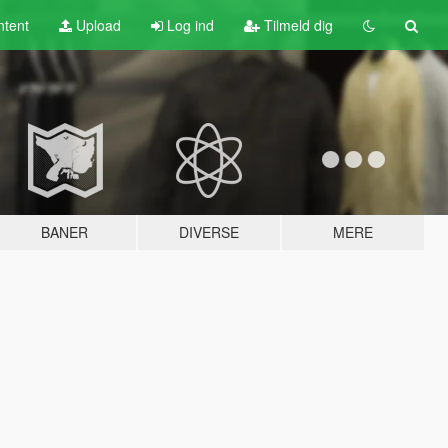
tent
Upload
Log ind
Tilmeld dig
BANER
DIVERSE
MERE