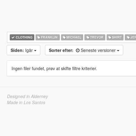
CLOTHING
FRANKLIN
MICHAEL
TREVOR
SHIRT
JE
Siden:
Igår
Sorter efter:
Seneste versioner
Ingen filer fundet, prøv at skifte filtre kriterier.
Designed in Alderney
Made in Los Santos