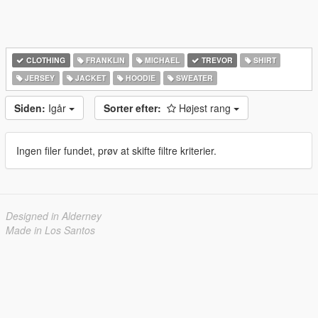
CLOTHING
FRANKLIN
MICHAEL
TREVOR
SHIRT
JERSEY
JACKET
HOODIE
SWEATER
Siden:
Igår
Sorter efter:
Højest rang
Ingen filer fundet, prøv at skifte filtre kriterier.
Designed in Alderney
Made in Los Santos