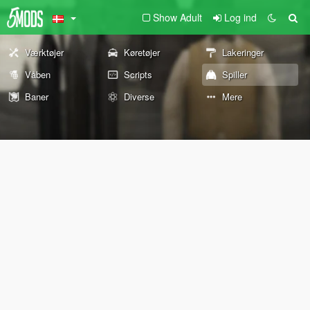
Show Adult
Log ind
Værktøjer
Køretøjer
Lakeringer
Våben
Scripts
Spiller
Baner
Diverse
Mere