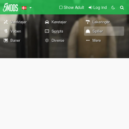
Show Adult
Log ind
Værktøjer
Køretøjer
Lakeringer
Våben
Scripts
Spiller
Baner
Diverse
Mere