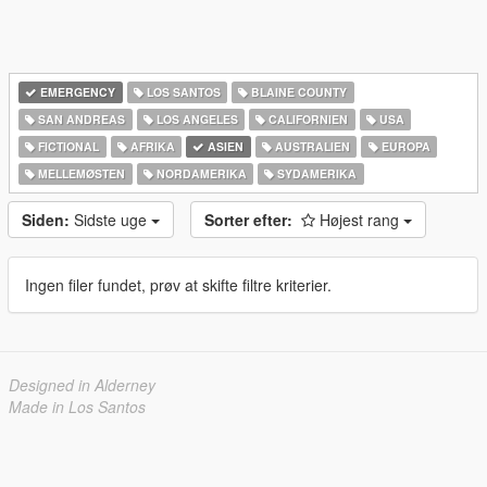
EMERGENCY
LOS SANTOS
BLAINE COUNTY
SAN ANDREAS
LOS ANGELES
CALIFORNIEN
USA
FICTIONAL
AFRIKA
ASIEN
AUSTRALIEN
EUROPA
MELLEMØSTEN
NORDAMERIKA
SYDAMERIKA
Siden:
Sidste uge
Sorter efter:
Højest rang
Ingen filer fundet, prøv at skifte filtre kriterier.
Designed in Alderney
Made in Los Santos