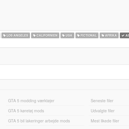
LOS ANGELES
CALIFORNIEN
USA
FICTIONAL
AFRIKA
AS
GTA 5 modding værktøjer
Seneste filer
GTA 5 køretøj mods
Udvalgte filer
GTA 5 bil lakeringer arbejde mods
Mest likede filer