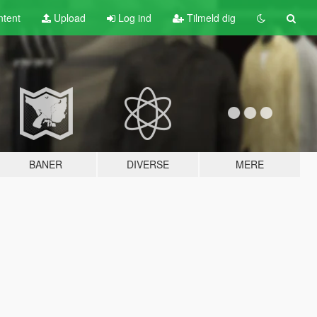
tent
Upload
Log ind
Tilmeld dig
BANER
DIVERSE
MERE