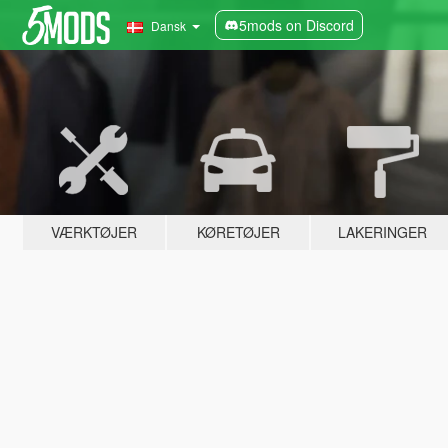
5mods on Discord
Dansk
VÆRKTØJER
KØRETØJER
LAKERINGER