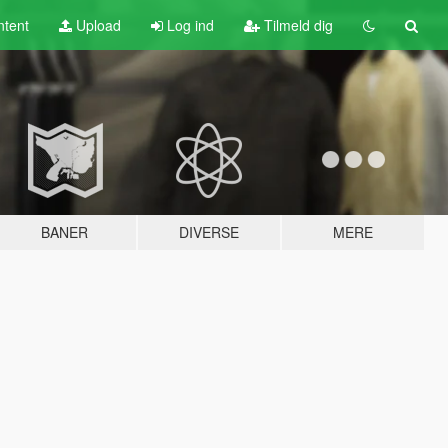
tent
Upload
Log ind
Tilmeld dig
BANER
DIVERSE
MERE