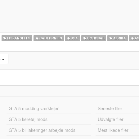
LOS ANGELES
CALIFORNIEN
USA
FICTIONAL
AFRIKA
AS
e
GTA 5 modding værktøjer
Seneste filer
GTA 5 køretøj mods
Udvalgte filer
GTA 5 bil lakeringer arbejde mods
Mest likede filer