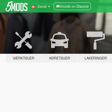
5mods on Discord
Dansk
VÆRKTØJER
KØRETØJER
LAKERINGER