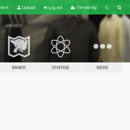
tent
Upload
Log ind
Tilmeld dig
BANER
DIVERSE
MERE