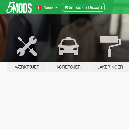
5mods on Discord
Dansk
VÆRKTØJER
KØRETØJER
LAKERINGER