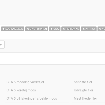
LOS ANGELES
CALIFORNIEN
USA
FICTIONAL
AFRIKA
AS
GTA 5 modding værktøjer
Seneste filer
GTA 5 køretøj mods
Udvalgte filer
GTA 5 bil lakeringer arbejde mods
Mest likede filer