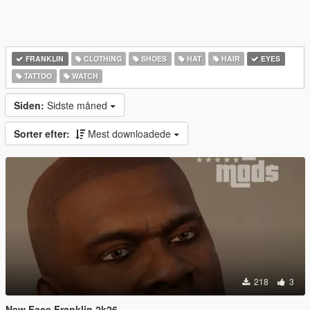
FRANKLIN
CLOTHING
SHOES
HAT
HAIR
EYES
TATTOO
WATCH
Siden:
Sidste måned
Sorter efter:
Mest downloadede
218
3
New Face Franklin 2k26