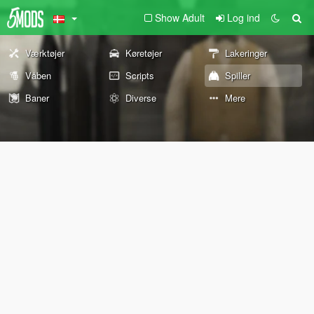
Show Adult
Log ind
Værktøjer
Køretøjer
Lakeringer
Våben
Scripts
Spiller
Baner
Diverse
Mere