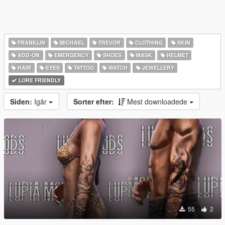
FRANKLIN
MICHAEL
TREVOR
CLOTHING
SKIN
ADD-ON
EMERGENCY
SHOES
MASK
HELMET
HAIR
EYES
TATTOO
WATCH
JEWELLERY
LORE FRIENDLY
Siden:
Igår
Sorter efter:
Mest downloadede
55
2