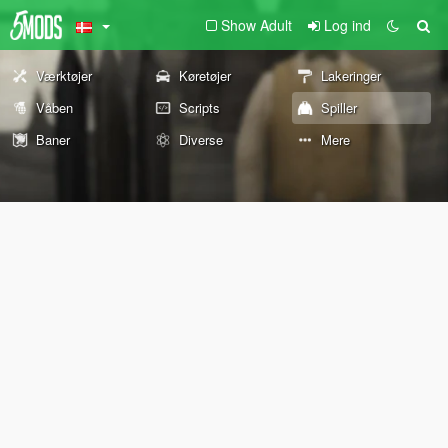
Show Adult
Log ind
Værktøjer
Køretøjer
Lakeringer
Våben
Scripts
Spiller
Baner
Diverse
Mere