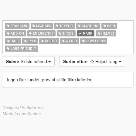
FRANKLIN
MICHAEL
TREVOR
CLOTHING
SKIN
ADD-ON
EMERGENCY
SHOES
MASK
HELMET
HAIR
EYES
TATTOO
WATCH
JEWELLERY
LORE FRIENDLY
Siden:
Sidste måned
Sorter efter:
Højest rang
Ingen filer fundet, prøv at skifte filtre kriterier.
Designed in Alderney
Made in Los Santos