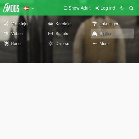
Show Adult
Log ind
Værktøjer
Køretøjer
Lakeringer
Våben
Scripts
Spiller
Baner
Diverse
Mere