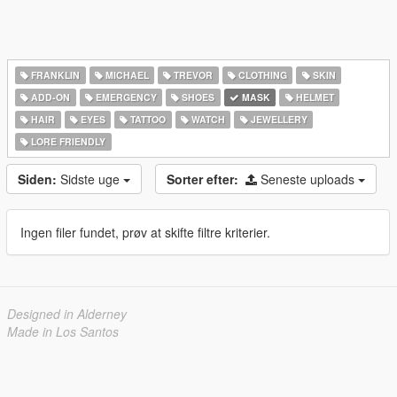
FRANKLIN
MICHAEL
TREVOR
CLOTHING
SKIN
ADD-ON
EMERGENCY
SHOES
MASK
HELMET
HAIR
EYES
TATTOO
WATCH
JEWELLERY
LORE FRIENDLY
Siden:
Sidste uge
Sorter efter:
Seneste uploads
Ingen filer fundet, prøv at skifte filtre kriterier.
Designed in Alderney
Made in Los Santos