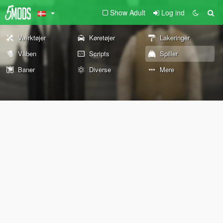
Show Adult
Log ind
Værktøjer
Køretøjer
Lakeringer
Våben
Scripts
Spiller
Baner
Diverse
Mere