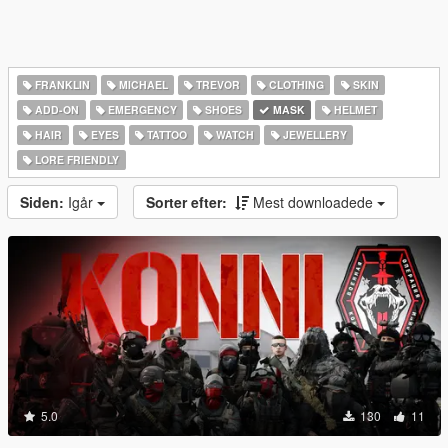
FRANKLIN
MICHAEL
TREVOR
CLOTHING
SKIN
ADD-ON
EMERGENCY
SHOES
MASK
HELMET
HAIR
EYES
TATTOO
WATCH
JEWELLERY
LORE FRIENDLY
Siden:
Igår
Sorter efter:
Mest downloadede
5.0
130
11