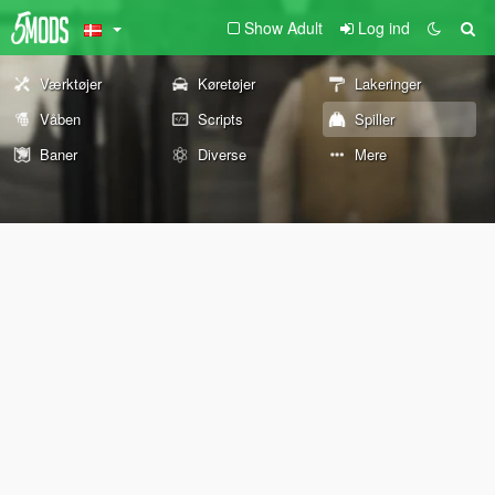
Show Adult
Log ind
Værktøjer
Køretøjer
Lakeringer
Våben
Scripts
Spiller
Baner
Diverse
Mere