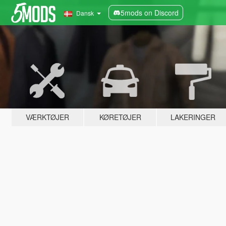
5mods on Discord
Dansk
VÆRKTØJER
KØRETØJER
LAKERINGER