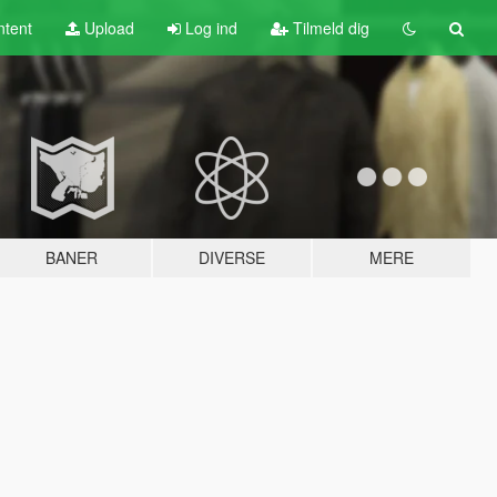
tent
Upload
Log ind
Tilmeld dig
BANER
DIVERSE
MERE