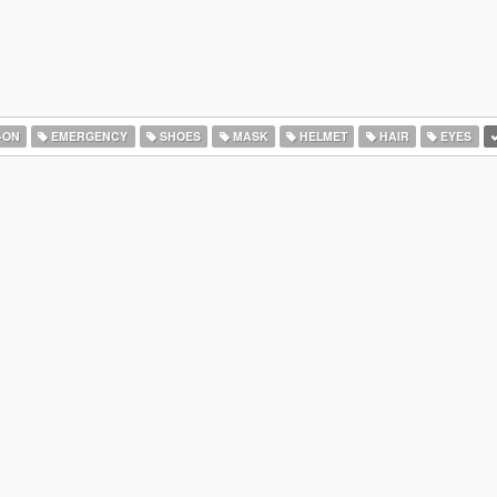
-ON
EMERGENCY
SHOES
MASK
HELMET
HAIR
EYES