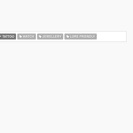
TATTOO
WATCH
JEWELLERY
LORE FRIENDLY