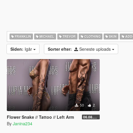
FRANKLIN
MICHAEL
TREVOR
CLOTHING
SKIN
ADD
Siden:
Igår
Sorter efter:
Seneste uploads
50
2
Flower Snake // Tattoo // Left Arm
06.08.2026
By
Janina234