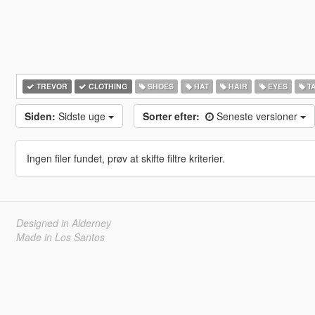
TREVOR
CLOTHING
SHOES
HAT
HAIR
EYES
T
Siden:
Sidste uge
Sorter efter:
Seneste versioner
Ingen filer fundet, prøv at skifte filtre kriterier.
Designed in Alderney
Made in Los Santos