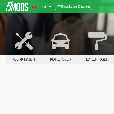
5mods on Discord
Dansk
VÆRKTØJER
KØRETØJER
LAKERINGER