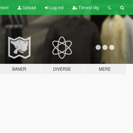
tent
Upload
Log ind
Tilmeld dig
BANER
DIVERSE
MERE