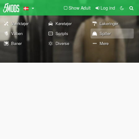
Show Adult
Log ind
Værktøjer
Køretøjer
Lakeringer
Våben
Scripts
Spiller
Baner
Diverse
Mere