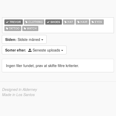
TREVOR
CLOTHING
SHOES
HAT
HAIR
EYES
TATTOO
WATCH
Siden:
Sidste måned
Sorter efter:
Seneste uploads
Ingen filer fundet, prøv at skifte filtre kriterier.
Designed in Alderney
Made in Los Santos