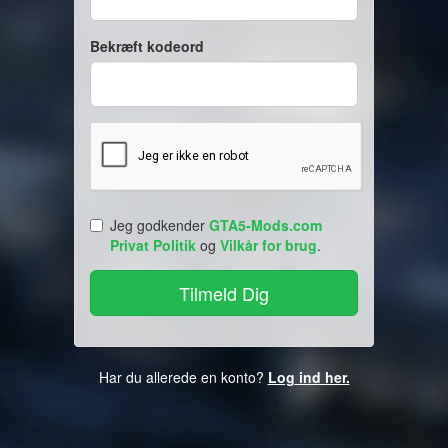
Bekræft kodeord
Jeg godkender
GTA5-Mods.com
Privat Politik
og
Vilkår for brug
.
Har du allerede en konto?
Log ind her.