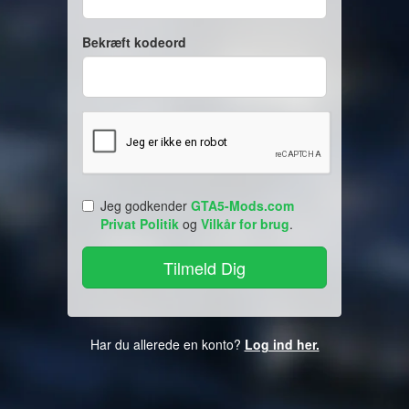
Bekræft kodeord
Jeg godkender
GTA5-Mods.com
Privat Politik
og
Vilkår for brug
.
Har du allerede en konto?
Log ind her.