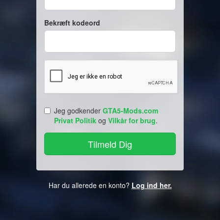
Bekræft kodeord
Jeg godkender
GTA5-Mods.com
Privat Politik
og
Vilkår for brug
.
Har du allerede en konto?
Log ind her.