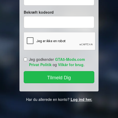
Bekræft kodeord
Jeg godkender
GTA5-Mods.com
Privat Politik
og
Vilkår for brug
.
Har du allerede en konto?
Log ind her.