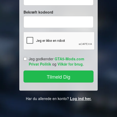
Bekræft kodeord
Jeg godkender
GTA5-Mods.com
Privat Politik
og
Vilkår for brug
.
Har du allerede en konto?
Log ind her.