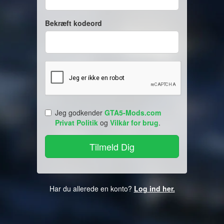
Bekræft kodeord
Jeg godkender
GTA5-Mods.com
Privat Politik
og
Vilkår for brug
.
Har du allerede en konto?
Log ind her.