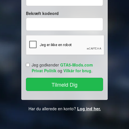
Bekræft kodeord
Jeg godkender
GTA5-Mods.com
Privat Politik
og
Vilkår for brug
.
Har du allerede en konto?
Log ind her.