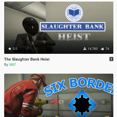
5.0
14.760
74
The Slaughter Bank Heist
1
By
M8T