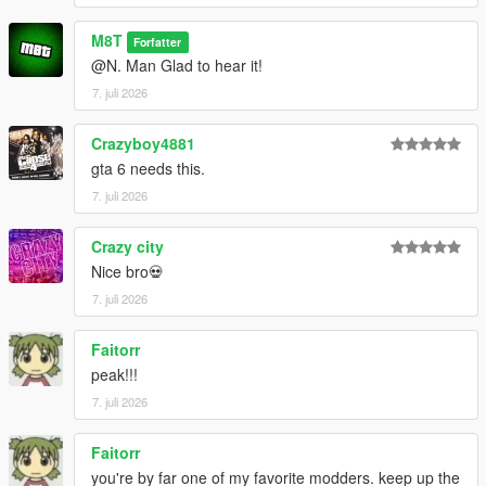
M8T
Forfatter
@N. Man Glad to hear it!
7. juli 2026
Crazyboy4881
gta 6 needs this.
7. juli 2026
Crazy city
Nice bro💀
7. juli 2026
Faitorr
peak!!!
7. juli 2026
Faitorr
you're by far one of my favorite modders. keep up the