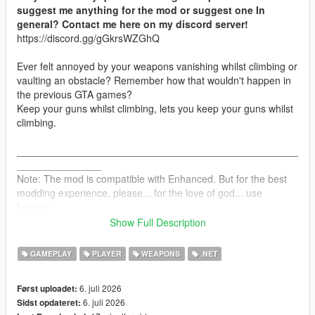
suggest me anything for the mod or suggest one In
general? Contact me here on my discord server!
https://discord.gg/gGkrsWZGhQ
Ever felt annoyed by your weapons vanishing whilst climbing or
vaulting an obstacle? Remember how that wouldn't happen in
the previous GTA games?
Keep your guns whilst climbing, lets you keep your guns whilst
climbing.
__________________________________________________
_______________
Note: The mod is compatible with Enhanced. But for the best
modding experience, please... for the love of god... use
Legacy.
Show Full Description
INSTALLATION:
GAMEPLAY
PLAYER
WEAPONS
.NET
Drag and drop the scripts folder, inside the ClimbGuns.zip, into
your GTAV folder.
6. juli 2026
Først uploadet:
6. juli 2026
Sidst opdateret:
CHANGELOG: