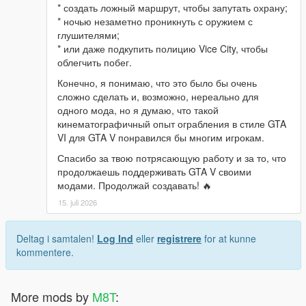
* создать ложный маршрут, чтобы запутать охрану;
* ночью незаметно проникнуть с оружием с
глушителями;
* или даже подкупить полицию Vice City, чтобы
облегчить побег.
Конечно, я понимаю, что это было бы очень
сложно сделать и, возможно, нереально для
одного мода, но я думаю, что такой
кинематографичный опыт ограбления в стиле GTA
VI для GTA V понравился бы многим игрокам.
Спасибо за твою потрясающую работу и за то, что
продолжаешь поддерживать GTA V своими
модами. Продолжай создавать! 🔥
15. juli 2026
Deltag i samtalen!
Log Ind
eller
registrere
for at kunne
kommentere.
More mods by
M8T
: