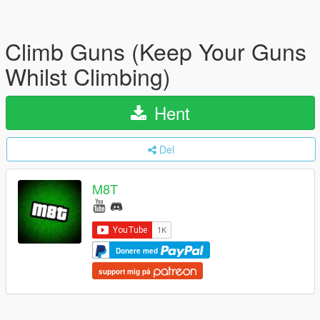
Climb Guns (Keep Your Guns
Whilst Climbing)
Hent
Del
M8T
Donere med
support mig på