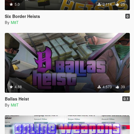
5.0
2.114
25
Six Border Heists
0
By
M8T
4.88
4.573
39
Ballas Heist
0.1
By
M8T