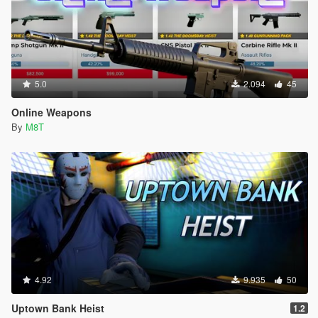
5.0
2.094
45
Online Weapons
By
M8T
4.92
9.935
50
Uptown Bank Heist
1.2