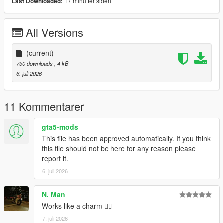
17 minutter siden
Last Downloaded:
VERSION 0:
- Base Mod
All Versions
REQUIREMENTS:
Script Hook V
(current)
Legacy:
750 downloads
, 4 kB
Script Hook VDotNET Nightly (
Download
)
6. juli 2026
Enhanced:
Script Hook V .Net Enhanced (
Download
)
The newest version of the game
11 Kommentarer
Have a legit copy of the game
gta5-mods
DO NOT REDISTRIBUTE THIS MOD
This file has been approved automatically. If you think
Climb Guns (Keep Your Guns Whilst Climbing) © All
this file should not be here for any reason please
Rights Reserved
report it.
All files are owned by M8T, re-distribution of these files
6. juli 2026
without consent from M8T is prohibited.
N. Man
Works like a charm 👍🏿
7. juli 2026