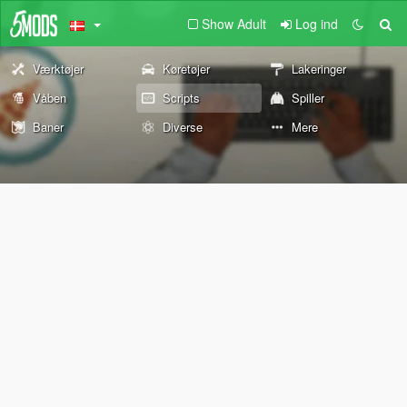
Show Adult
Log ind
Værktøjer
Køretøjer
Lakeringer
Våben
Scripts
Spiller
Baner
Diverse
Mere