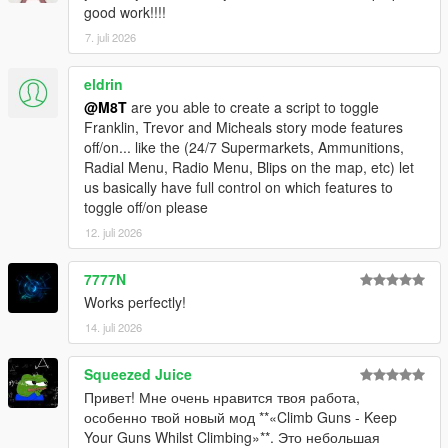
good work!!!!
7. juli 2026
eldrin
@M8T
are you able to create a script to toggle
Franklin, Trevor and Micheals story mode features
off/on... like the (24/7 Supermarkets, Ammunitions,
Radial Menu, Radio Menu, Blips on the map, etc) let
us basically have full control on which features to
toggle off/on please
12. juli 2026
7777N
Works perfectly!
14. juli 2026
Squeezed Juice
Привет! Мне очень нравится твоя работа,
особенно твой новый мод **«Climb Guns - Keep
Your Guns Whilst Climbing»**. Это небольшая