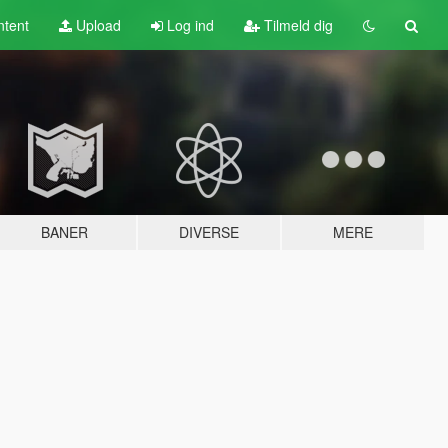
tent
Upload
Log ind
Tilmeld dig
BANER
DIVERSE
MERE