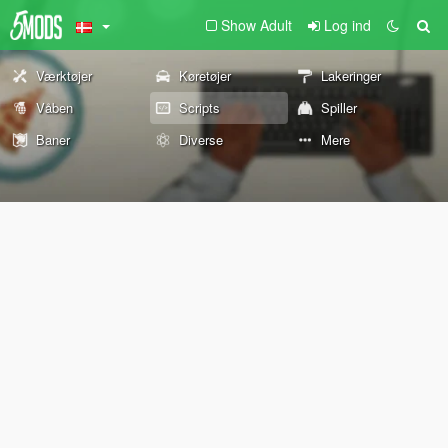
Show Adult
Log ind
Værktøjer
Køretøjer
Lakeringer
Våben
Scripts
Spiller
Baner
Diverse
Mere