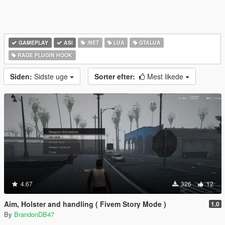
GAMEPLAY
ASI
.NET
LUA
GTALUA
RAGE PLUGIN HOOK
Siden:
Sidste uge
Sorter efter:
Mest likede
4.67
326
12
Aim, Holster and handling ( Fivem Story Mode )
1.0
By
BrandonDB47