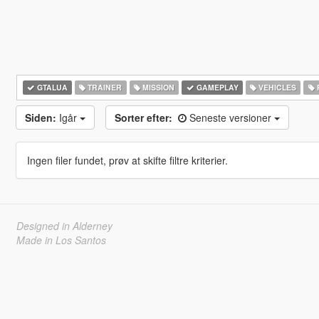
GTALUA
TRAINER
MISSION
GAMEPLAY
VEHICLES
Siden:
Igår
Sorter efter:
Seneste versioner
Ingen filer fundet, prøv at skifte filtre kriterier.
Designed in Alderney
Made in Los Santos