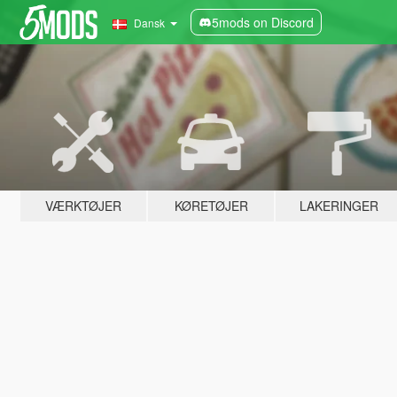
5mods on Discord
Dansk
VÆRKTØJER
KØRETØJER
LAKERINGER