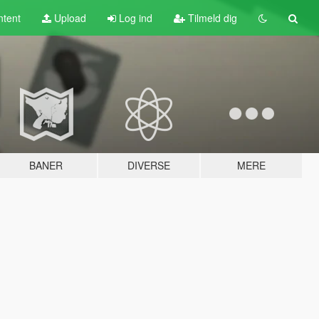
tent
Upload
Log ind
Tilmeld dig
BANER
DIVERSE
MERE