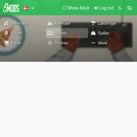
Show Adult
Log ind
Værktøjer
Køretøjer
Lakeringer
Våben
Scripts
Spiller
Baner
Diverse
Mere