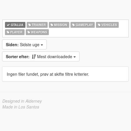
GTALUA
TRAINER
MISSION
GAMEPLAY
VEHICLES
PLAYER
WEAPONS
Siden:
Sidste uge
Sorter efter:
Mest downloadede
Ingen filer fundet, prøv at skifte filtre kriterier.
Designed in Alderney
Made in Los Santos