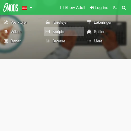
Show Adult
Log ind
Værktøjer
Køretøjer
Lakeringer
Våben
Scripts
Spiller
Baner
Diverse
Mere