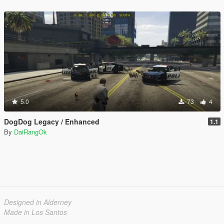
5.0
73
4
DogDog Legacy / Enhanced
1.1
By
DaiRangOk
Designed in Alderney
Made in Los Santos