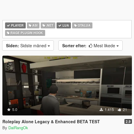
PLAYER
ASI
.NET
LUA
GTALUA
RAGE PLUGIN HOOK
Siden:
Sidste måned
Sorter efter:
Mest likede
5.0
1.415
21
Roleplay Alone Legacy & Enhanced BETA TEST
2.9
By
DaiRangOk