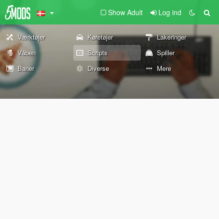
Show Adult
Log ind
Værktøjer
Køretøjer
Lakeringer
Våben
Scripts
Spiller
Baner
Diverse
Mere