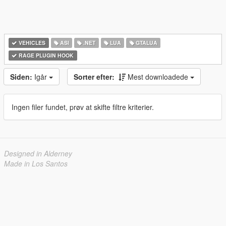
VEHICLES
ASI
.NET
LUA
GTALUA
RAGE PLUGIN HOOK
Siden:
Igår
Sorter efter:
Mest downloadede
Ingen filer fundet, prøv at skifte filtre kriterier.
Designed in Alderney
Made in Los Santos