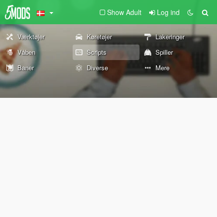
Show Adult
Log ind
Værktøjer
Køretøjer
Lakeringer
Våben
Scripts
Spiller
Baner
Diverse
Mere