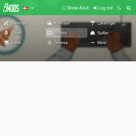
Show Adult
Log ind
Værktøjer
Køretøjer
Lakeringer
Våben
Scripts
Spiller
Baner
Diverse
Mere