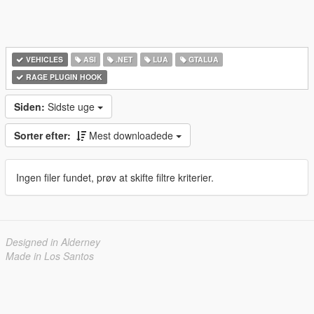
VEHICLES
ASI
.NET
LUA
GTALUA
RAGE PLUGIN HOOK
Siden:
Sidste uge
Sorter efter:
Mest downloadede
Ingen filer fundet, prøv at skifte filtre kriterier.
Designed in Alderney
Made in Los Santos