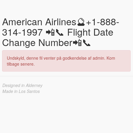
American Airlines🔮+1-888-
314-1997 📲📞 Flight Date
Change Number📲📞
Undskyld, denne fil venter på godkendelse af admin. Kom
tilbage senere.
Designed in Alderney
Made in Los Santos