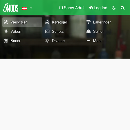
Show Adult
Log ind
Værktøjer
Køretøjer
Lakeringer
Våben
Scripts
Spiller
Baner
Diverse
Mere