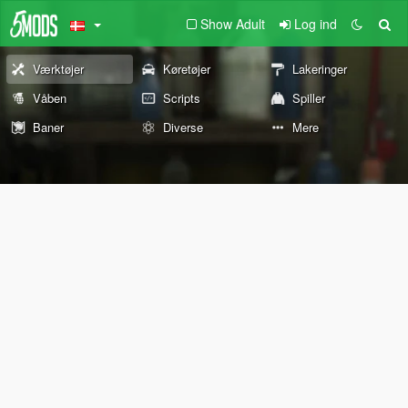
Show Adult
Log ind
Værktøjer
Køretøjer
Lakeringer
Våben
Scripts
Spiller
Baner
Diverse
Mere