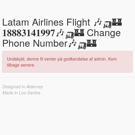
Latam Airlines Flight 🎶🛺🏰
𝟏𝟖𝟖𝟖𝟑𝟏𝟒𝟏𝟗𝟗𝟕🎶🛺🏰 Change
Phone Number🎶🛺🏰
Undskyld, denne fil venter på godkendelse af admin. Kom
tilbage senere.
Designed in Alderney
Made in Los Santos