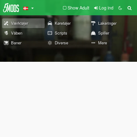
Show Adult
Log ind
Værktøjer
Køretøjer
Lakeringer
Våben
Scripts
Spiller
Baner
Diverse
Mere