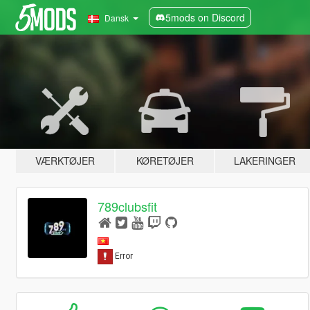
5mods on Discord
Dansk
VÆRKTØJER
KØRETØJER
LAKERINGER
789clubsfit