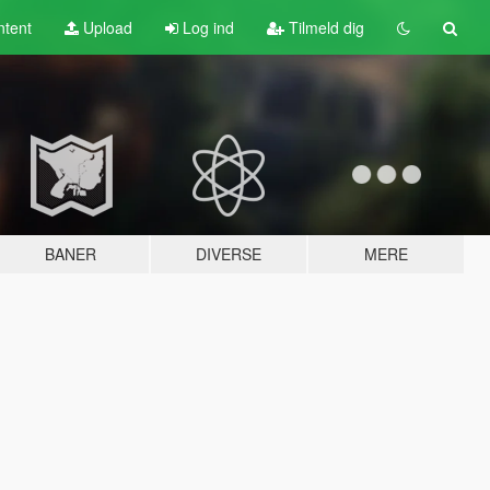
tent
Upload
Log ind
Tilmeld dig
BANER
DIVERSE
MERE