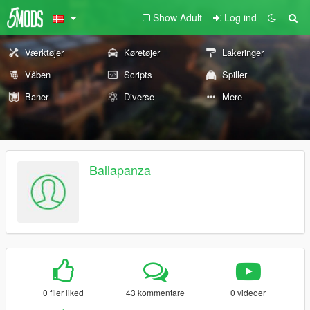
Show Adult
Log ind
Værktøjer
Køretøjer
Lakeringer
Våben
Scripts
Spiller
Baner
Diverse
Mere
Ballapanza
0 filer liked
43 kommentare
0 videoer