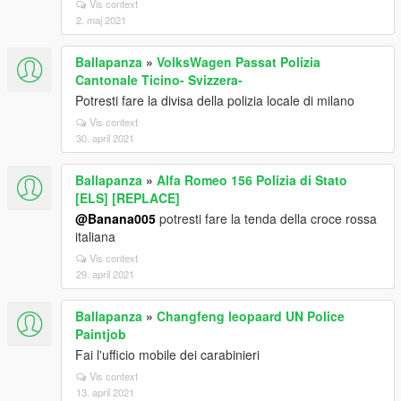
Vis context
2. maj 2021
Ballapanza
»
VolksWagen Passat Polizia
Cantonale Ticino- Svizzera-
Potresti fare la divisa della polizia locale di milano
Vis context
30. april 2021
Ballapanza
»
Alfa Romeo 156 Polizia di Stato
[ELS] [REPLACE]
@Banana005
potresti fare la tenda della croce rossa
italiana
Vis context
29. april 2021
Ballapanza
»
Changfeng leopaard UN Police
Paintjob
Fai l'ufficio mobile dei carabinieri
Vis context
13. april 2021