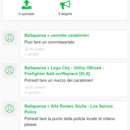
0 uploads
0 følgere
Ballapanza
»
centrale carabinieri
Puoi fare un commissariato
Vis context
1. juli 2021
Ballapanza
»
Lego City - Utility Offroad -
Firefighter Add-on/Replace [ELS]
Potresti fare un mezzo dei carabinieri
Vis context
5. juni 2021
Ballapanza
»
Alfa Romeo Giulia - Los Santos
Police
Potresti fare la punto della polizia locale di milano
please