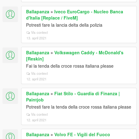
Ballapanza
»
Iveco EuroCargo - Nucleo Banca
d'Italia [Replace / FiveM]
Potresti fare la lancia delta della polizia
Vis context
13. april 2021
Ballapanza
»
Volkswagen Caddy - McDonald's
[Reskin]
Fai la tenda della croce rossa italiana please
Vis context
12. april 2021
Ballapanza
»
Fiat Stilo - Guardia di Finanza |
Paintjob
Potresti fare la tenda della croce rossa italiana please
Vis context
12. april 2021
Ballapanza
»
Volvo FE - Vigili del Fuoco