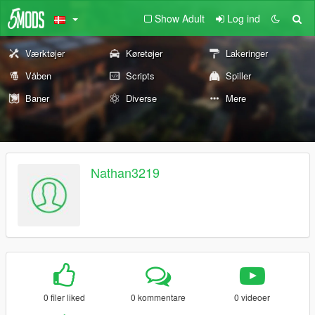
Show Adult
Log ind
Værktøjer
Køretøjer
Lakeringer
Våben
Scripts
Spiller
Baner
Diverse
Mere
Nathan3219
0 filer liked
0 kommentare
0 videoer