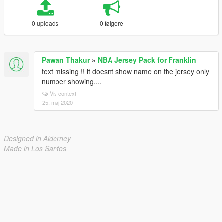
0 uploads
0 følgere
Pawan Thakur
»
NBA Jersey Pack for Franklin
text missing !! it doesnt show name on the jersey only
number showing....
Vis context
25. maj 2020
Designed in Alderney
Made in Los Santos