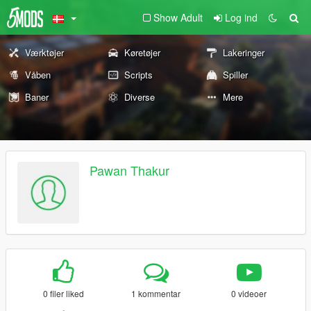
Show Adult
Log ind
Værktøjer
Køretøjer
Lakeringer
Våben
Scripts
Spiller
Baner
Diverse
Mere
Pawan Thakur
0 filer liked
1 kommentar
0 videoer