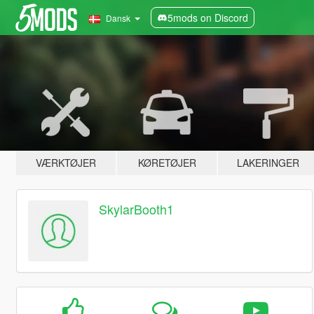
5mods on Discord
Dansk
VÆRKTØJER
KØRETØJER
LAKERINGER
SkylarBooth1