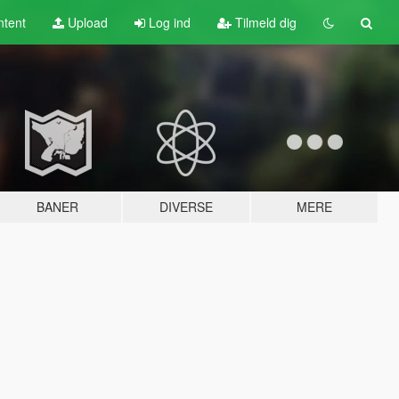
tent
Upload
Log ind
Tilmeld dig
BANER
DIVERSE
MERE