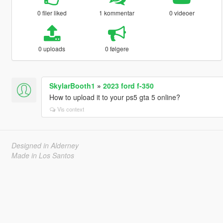
0 filer liked
1 kommentar
0 videoer
0 uploads
0 følgere
SkylarBooth1
»
2023 ford f-350
How to upload it to your ps5 gta 5 online?
Vis context
Designed in Alderney
Made in Los Santos