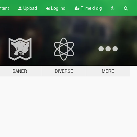
tent
Upload
Log ind
Tilmeld dig
BANER
DIVERSE
MERE