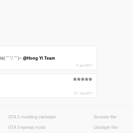
6(￣▽￣)~
@Hong Yi Team
3. juni 2017
31. maj 2017
GTA 5 modding værktøjer
Seneste filer
GTA 5 køretøj mods
Udvalgte filer