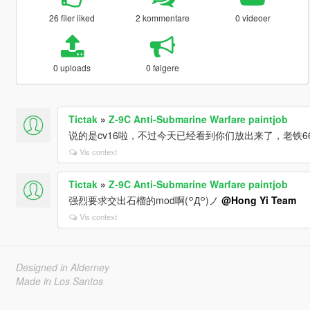
26 filer liked
2 kommentare
0 videoer
0 uploads
0 følgere
Tictak
»
Z-9C Anti-Submarine Warfare paintjob
说的是cv16啦，不过今天已经看到你们放出来了，老铁66
Vis context
Tictak
»
Z-9C Anti-Submarine Warfare paintjob
强烈要求交出石榴的mod啊(꒪Д꒪)ノ
@Hong Yi Team
Vis context
Designed in Alderney
Made in Los Santos