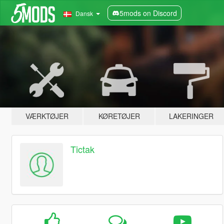
5mods on Discord
Dansk
VÆRKTØJER
KØRETØJER
LAKERINGER
Tictak