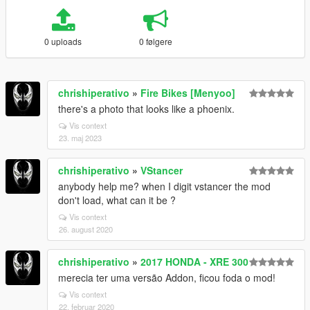
0 uploads
0 følgere
chrishiperativo
»
Fire Bikes [Menyoo]
there's a photo that looks like a phoenix.
Vis context
23. maj 2023
chrishiperativo
»
VStancer
anybody help me? when I digit vstancer the mod
don't load, what can it be ?
Vis context
26. august 2020
chrishiperativo
»
2017 HONDA - XRE 300
merecia ter uma versão Addon, ficou foda o mod!
Vis context
22. februar 2020