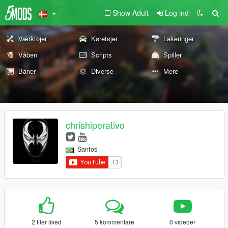
Show Adult
Log ind
Værktøjer
Køretøjer
Lakeringer
Våben
Scripts
Spiller
Baner
Diverse
Mere
chrishiperativo
Santos
2 filer liked
5 kommentare
0 videoer