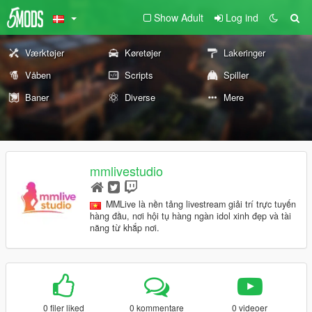
Show Adult
Log ind
Værktøjer
Køretøjer
Lakeringer
Våben
Scripts
Spiller
Baner
Diverse
Mere
mmlivestudio
MMLive là nền tảng livestream giải trí trực tuyến
hàng đầu, nơi hội tụ hàng ngàn idol xinh đẹp và tài
năng từ khắp nơi.
0 filer liked
0 kommentare
0 videoer