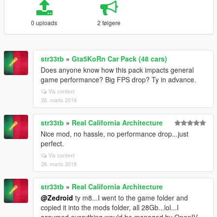
0 uploads
2 følgere
str33tb
»
Gta5KoRn Car Pack (48 cars)
Does anyone know how this pack impacts general
game performance? Big FPS drop? Ty in advance.
Vis context
26. marts 2019
str33tb
»
Real California Architecture
Nice mod, no hassle, no performance drop...just
perfect.
Vis context
26. marts 2019
str33tb
»
Real California Architecture
@Zedroid
ty m8...I went to the game folder and
copied it into the mods folder, all 28Gb...lol...I