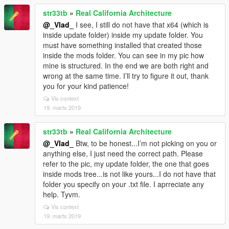
str33tb
»
Real California Architecture
@_Vlad_
I see, I still do not have that x64 (which is
inside update folder) inside my update folder. You
must have something installed that created those
inside the mods folder. You can see in my pic how
mine is structured. In the end we are both right and
wrong at the same time. I’ll try to figure it out, thank
you for your kind patience!
Vis context
19. marts 2019
str33tb
»
Real California Architecture
@_Vlad_
Btw, to be honest...I’m not picking on you or
anything else, I just need the correct path. Please
refer to the pic, my update folder, the one that goes
inside mods tree...is not like yours...I do not have that
folder you specify on your .txt file. I aprreciate any
help. Tyvm.
Vis context
19. marts 2019