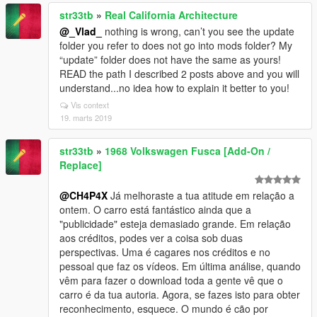
str33tb
»
Real California Architecture
@_Vlad_
nothing is wrong, can’t you see the update
folder you refer to does not go into mods folder? My
“update” folder does not have the same as yours!
READ the path I described 2 posts above and you will
understand...no idea how to explain it better to you!
Vis context
19. marts 2019
str33tb
»
1968 Volkswagen Fusca [Add-On /
Replace]
@CH4P4X
Já melhoraste a tua atitude em relação a
ontem. O carro está fantástico ainda que a
"publicidade" esteja demasiado grande. Em relação
aos créditos, podes ver a coisa sob duas
perspectivas. Uma é cagares nos créditos e no
pessoal que faz os vídeos. Em última análise, quando
vêm para fazer o download toda a gente vê que o
carro é da tua autoria. Agora, se fazes isto para obter
reconhecimento, esquece. O mundo é cão por