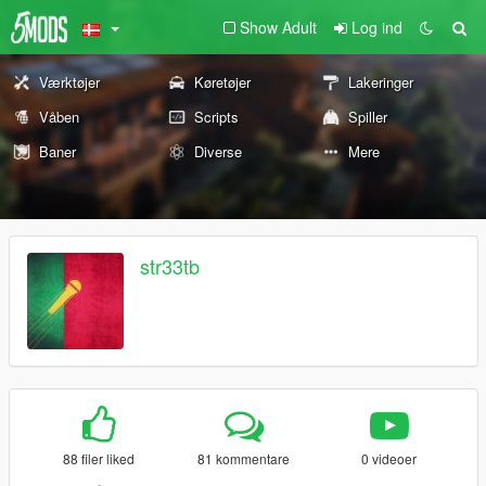
Show Adult
Log ind
Værktøjer
Køretøjer
Lakeringer
Våben
Scripts
Spiller
Baner
Diverse
Mere
str33tb
88 filer liked
81 kommentare
0 videoer