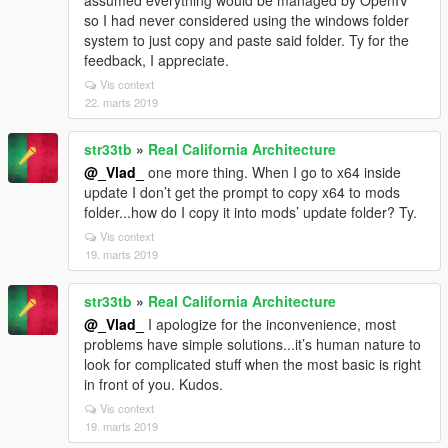
assumed everything would be managed by OpenIV
so I had never considered using the windows folder
system to just copy and paste said folder. Ty for the
feedback, I appreciate.
Vis context
22. marts 2019
str33tb
»
Real California Architecture
@_Vlad_
one more thing. When I go to x64 inside
update I don’t get the prompt to copy x64 to mods
folder...how do I copy it into mods’ update folder? Ty.
Vis context
19. marts 2019
str33tb
»
Real California Architecture
@_Vlad_
I apologize for the inconvenience, most
problems have simple solutions...it’s human nature to
look for complicated stuff when the most basic is right
in front of you. Kudos.
Vis context
19. marts 2019