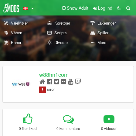
Show Adult
Log ind
Værktøjer
Køretøjer
Lakeringer
Våben
Scripts
Spiller
Baner
Diverse
Mere
w88hn1com
0 filer liked
0 kommentare
0 videoer