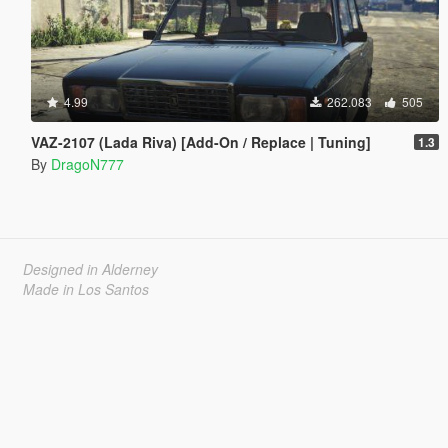
4.99
262.083
505
VAZ-2107 (Lada Riva) [Add-On / Replace | Tuning]
1.3
By
DragoN777
Designed in Alderney
Made in Los Santos