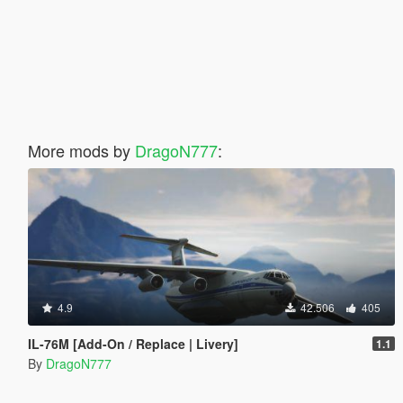
More mods by
DragoN777
:
4.9
42.506
405
IL-76M [Add-On / Replace | Livery]
1.1
By
DragoN777