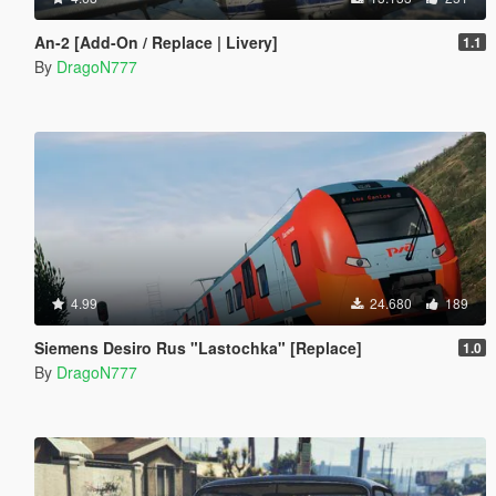
An-2 [Add-On / Replace | Livery]
1.1
By
DragoN777
4.99
24.680
189
Siemens Desiro Rus "Lastochka" [Replace]
1.0
By
DragoN777