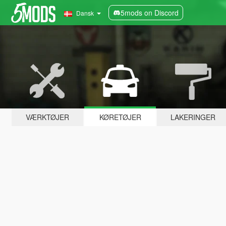
5mods on Discord
Dansk
VÆRKTØJER
KØRETØJER
LAKERINGER