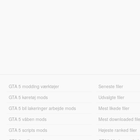
GTA 5 modding værktøjer
Seneste filer
GTA 5 køretøj mods
Udvalgte filer
GTA 5 bil lakeringer arbejde mods
Mest likede filer
GTA 5 våben mods
Mest downloaded file
GTA 5 scripts mods
Højeste ranked filer