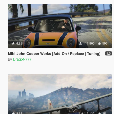
4.89
111.865
596
MINI John Cooper Works [Add-On / Replace | Tuning]
1.0
By
DragoN777
4.68
13.133
251