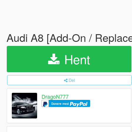
Audi A8 [Add-On / Replace
Hent
Del
DragoN777
Donere med