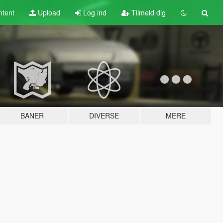
tent
Upload
Log ind
Tilmeld dig
BANER
DIVERSE
MERE