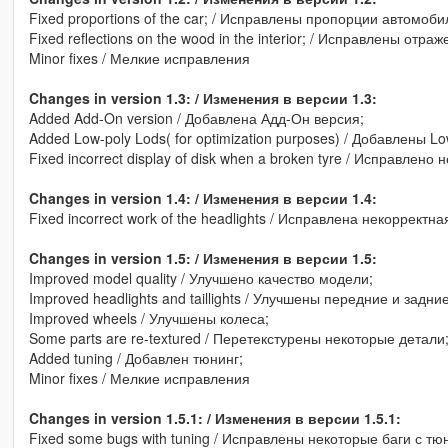
Fixed proportions of the car; / Исправлены пропорции автомоби
Fixed reflections on the wood in the interior; / Исправлены отр
Minor fixes / Мелкие исправления
Changes in version 1.3: / Изменения в версии 1.3:
Added Add-On version / Добавлена Адд-Он версия;
Added Low-poly Lods( for optimization purposes) / Добавлены L
Fixed incorrect display of disk when a broken tyre / Исправле
Changes in version 1.4: / Изменения в версии 1.4:
Fixed incorrect work of the headlights / Исправлена некоррект
Changes in version 1.5: / Изменения в версии 1.5:
Improved model quality / Улучшено качество модели;
Improved headlights and taillights / Улучшены передние и задн
Improved wheels / Улучшены колеса;
Some parts are re-textured / Перетекстурены некоторые детали
Added tuning / Добавлен тюнинг;
Minor fixes / Мелкие исправления
Changes in version 1.5.1: / Изменения в версии 1.5.1:
Fixed some bugs with tuning / Исправлены некоторые баги с тю