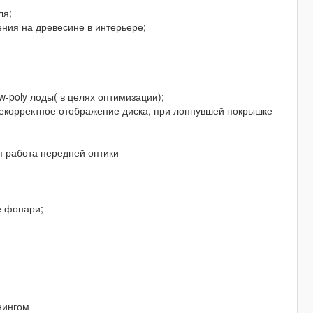
ля;
ажения на древесине в интерьере;
ow-poly лоды( в целях оптимизации);
но некорректное отображение диска, при лопнувшей покрышке
ная работа передней оптики
ие фонари;
;
нингом