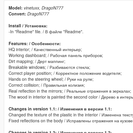
Model:
vinetuxx, DragoN777
Convert:
DragoN777
Install / Установка:
-In "Readme" file. / В файле "Readme".
Features: / Особенности:
HQ interior; / Качественный интерьер;
Working dashboard; / Рабочая панель приборов;
Dirt mapping; / Дерт маппинг;
Breakable windows; / Разбиваются стекла;
Correct player position; / Корректное положение водителя;
Hands on the steering wheel; / Руки на руле;
Correct collision; / Правильная колизия;
Real reflection in the mirrors; / Реальные отражения в зеркалах;
The wood in interior is painted the second color / Дерево в инте
Changes in version 1.1: / Изменения в версии 1.1:
Changed the texture of the plastic in the interior / Изменена тек
Fixed reflections on the body / Исправлены отражения на кузове
Changes in version 1.2: / Изменения в версии 1.2: